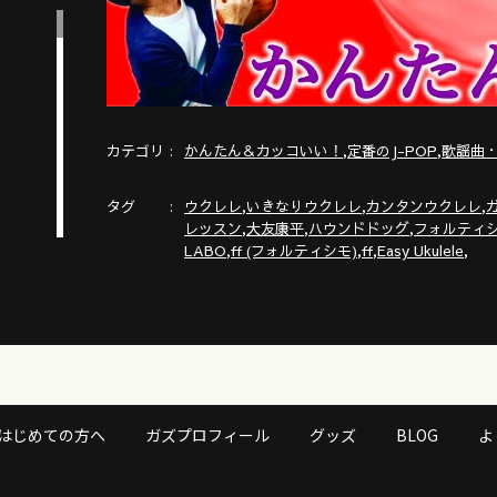
カテゴリ
,
,
かんたん＆カッコいい！
定番のJ-POP
歌謡曲
タグ
,
,
,
ウクレレ
いきなりウクレレ
カンタンウクレレ
,
,
,
レッスン
大友康平
ハウンドドッグ
フォルティ
,
,
,
,
LABO
ff (フォルティシモ)
ff
Easy Ukulele
し込
はじめての方へ
ガズプロフィール
グッズ
BLOG
よ