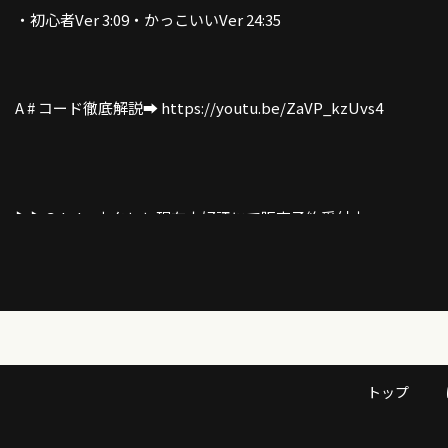
・初心者Ver 3:09・かっこいいVer 24:35
A # コード徹底解説➡︎ https://youtu.be/ZaVP_kzUvs4
▶︎▶︎G-Laboウクレレ現在大好評にて販売予約受付中
➡︎https://www.g-labo.jp/
▶︎4/25銀座山野楽器にてガズのプチイベント開催〜ここから申
み抽選！
https://www.yamano-music.co.jp/event/event-54022/
トップ