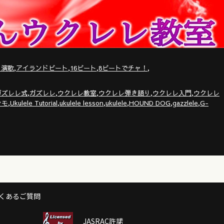
,
,
,
,
・演歌
アイランドビート
16ビート
8ビートでチャ！
,
,
,
,
,
ガズレレ式
ガズレレ
ウクレレ教室
ウクレレ弾き語り
ウクレレ入門
ウクレレ
,
,
,
,
,
,
シモ
Ukulele Tutorial
ukulele lesson
ukulele
HOUND DOG
gazzlele
G-
くあるご質問
JASRAC許諾