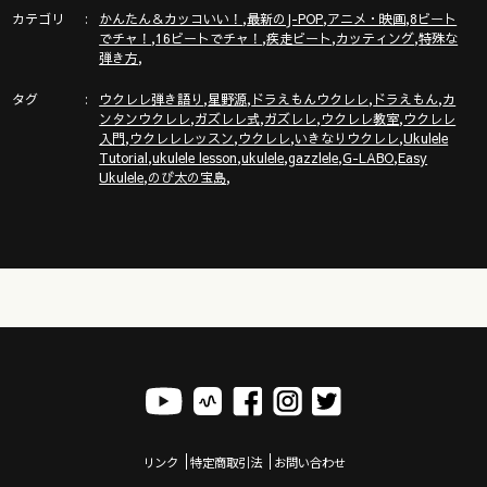
カテゴリ
,
,
,
かんたん＆カッコいい！
最新のJ-POP
アニメ・映画
8ビート
【無料イベント】12/7沖縄でガズレレやるよー！
,
,
,
,
でチャ！
16ビートでチャ！
疾走ビート
カッティング
特殊な
https://gazzlele.com/okinawa2024/
,
弾き方
タグ
,
,
,
,
ウクレレ弾き語り
星野源
ドラえもんウクレレ
ドラえもん
カ
,
,
,
,
ンタンウクレレ
ガズレレ式
ガズレレ
ウクレレ教室
ウクレレ
,
,
,
,
入門
ウクレレレッスン
ウクレレ
いきなりウクレレ
Ukulele
,
,
,
,
,
Tutorial
ukulele lesson
ukulele
gazzlele
G-LABO
Easy
🔶ガズの電子書籍新刊「ごきげんハッピーになれちゃう本」新
,
,
Ukulele
のび太の宝島
発売！
https://gazzlele.com/gokigenhappy/
◾️◾️ウクレレを０から始めるにはここから◾️◾️
◾️◾️ガズレレ式かんたんウクレレプログラム◾️◾️
https://gazzlele.com/beginner/
リンク
特定商取引法
お問い合わせ