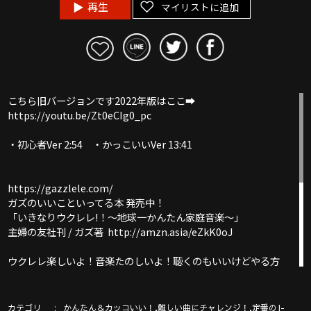
再生
マイリストに追加
こちら旧バージョンです2022年版はここ➡︎
https://youtu.be/Zt0eCIg0_pc
・初心者Ver 2:54 ・かっこいいVer 13:41
https://gazzlele.com/
ガズのいいこといってる本 発売中！
「いきなりウクレレ!！〜地球一かんたん家庭音楽〜」
主婦の友社刊 / ガズ著 http://amzn.asia/eZkK0oJ
ウクレレ楽しいよ！音楽たのしいよ！聴くのもいいけどやる方
が楽しいよ！いろーんな曲６００曲以上をいつでも気軽にタダ
で！
初心者ウクレレ教室ガズレレ
カテゴリ
,
,
かんたん＆カッコいい！
難しい曲にチャレンジ！
定番のJ-