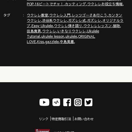
,
,
,
,
POP
16ビートでチャ！
カッティング
ウクレレお役立ち情報
ここは必見！ガズレレYouTube完全ガイド！
タグ
,
,
,
http://www.gazzlele.com/youtube
ウクレレ教室
ウクレレ入門
レッツゴーさあ行こう
カンタン
,
,
,
,
ウクレレ
渋谷系ウクレレ
ガズレレ式
ガズレレ
オリジナルラ
,
,
,
,
,
ブ
Easy Ukulele
ウクレレ弾き語り
ウクレレレッスン
接吻
,
,
,
田島貴男
ウクレレ
いきなりウクレレ
Ukulele
,
,
,
Tutorial
ukulele lesson
ukulele
ORIGINAL
ガズレレホームページ
,
,
,
,
LOVE
Kiss
gazzlele
中島美嘉
http://www.gazzlele.com/
リンク
特定商取引法
お問い合わせ