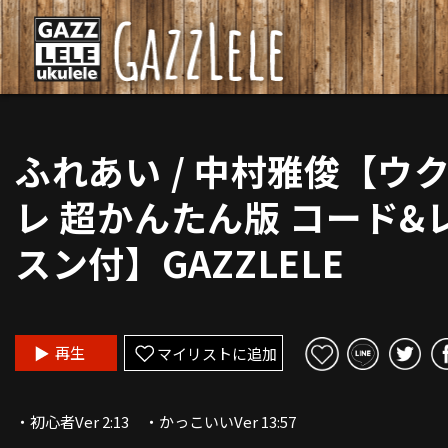
ふれあい / 中村雅俊【ウ
レ 超かんたん版 コード&
スン付】GAZZLELE
再生
マイリストに追加
・初心者Ver 2:13 ・かっこいいVer 13:57