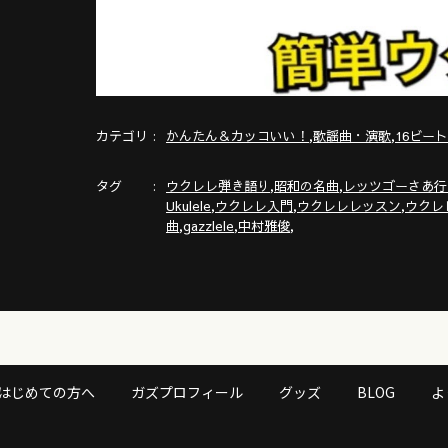
カテゴリ
,
,
かんたん＆カッコいい！
歌謡曲・演歌
16ビー
タグ
,
,
ウクレレ弾き語り
昭和の名曲
レッツゴーさあ行
,
,
,
Ukulele
ウクレレ入門
ウクレレレッスン
ウクレ
,
,
,
曲
gazzlele
中村雅俊
はじめての方へ
ガズプロフィール
グッズ
BLOG
よ