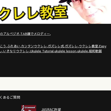
,
,
トのアルペジオ
TAB譜でメロディー
,
,
,
,
,
,
こう
ふれあい
カンタンウクレレ
ガズレレ式
ガズレレ
ウクレレ教室
Easy
,
,
,
,
,
レ
いきなりウクレレ
Ukulele Tutorial
ukulele lesson
ukulele
昭和歌謡
くあるご質問
JASRAC許諾