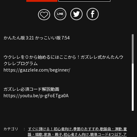
かんたん版 3:21 かっこいい版 7:54
ウクレレを０から始めるにはここから！ガズレレ式かんたんウ
クレレプログラム
https://gazzlele.com/beginner/
ガズレレ必須コード解説動画
https://youtu.be/p-gFoETga0A
ウクレレリズム色々はここ
https://gazzlele.com/rhythm/
カテゴリ
,
,
,
すぐに弾ける！初心者向け
季節のおすすめ
歌謡曲・演歌
童
,
,
,
,
謡・唱歌
家族・親子
初心者さん向け
簡単コード4つ以下
ア