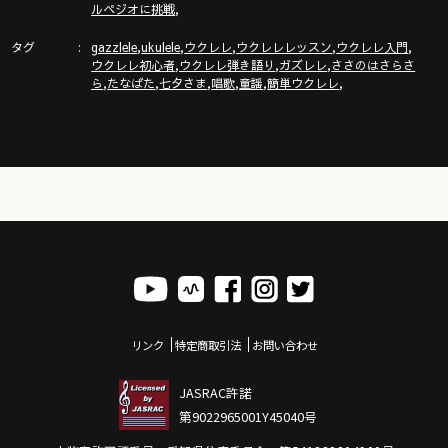
【配信スタート】ガズレレソング＋３曲の配信スタート
,
ルペジオに挑戦
https://gazzlele.com/haishin2022/
タグ
,
,
,
,
,
gazzlele
ukulele
ウクレレ
ウクレレレッスン
ウクレレ入門
,
,
,
ウクレレ初心者
ウクレレ弾き語り
ガズレレ
ささのはさらさ
,
,
,
,
,
,
ら
たなばた
七夕さま
唱歌
童謡
簡単ウクレレ
ガズピアノ＆ガズピアノ教則本のご紹介！
https://gazzlele.com/gazzpianobook/
ガズレレ毛糸ストラップや水引などのガズレレグッズはここ
https://gazzlele.com/goods
【公式】ガズレレホームページ：https://gazzlele.com/
リンク
特定商取引法
お問い合わせ
JASRAC許諾
第9022965001Y45040号