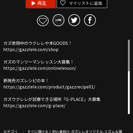
再生
マイリストに追加
ガズ使用中のウクレレや本GOODS！
https://gazzlele.com/shop
ガズのマンツーマンレッスン大募集！
https://gazzlele.com/onlinelesson/
新発売ガズレシピの本！
https://gazzlele.com/product/gazzrecipe01/
ガズウクレレが試奏できる場所「G-PLACE」大募集
https://gazzlele.com/g-place/
ガズノート楽譜毎月５曲GET & 楽しいコミュニティー「ガズク
ラブ」の詳細はこちら
https://gazzlele.com/gazzclub/
カテゴリ
,
,
すぐに弾ける！初心者向け
ガズレレオリジナル
リズム＆弾