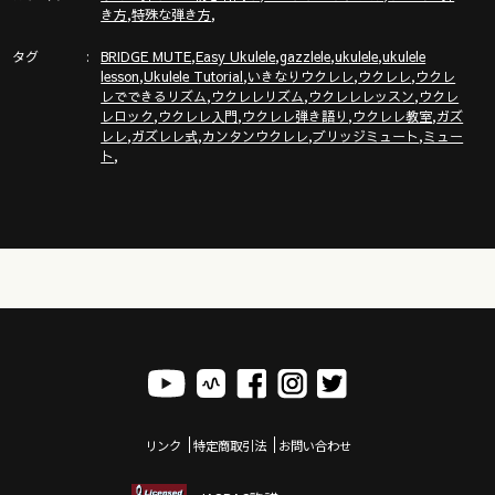
,
,
き方
特殊な弾き方
ウクレレ技術が楽しく向上！気持ちいいお勉強キャンパス「ガ
タグ
,
,
,
,
ズレレ大学」の詳細はこちら
BRIDGE MUTE
Easy Ukulele
gazzlele
ukulele
ukulele
,
,
,
,
lesson
Ukulele Tutorial
いきなりウクレレ
ウクレレ
ウクレ
https://www.youtube.com/channel/UCDTOqhQkKrS3K15htCakR
,
,
,
レでできるリズム
ウクレレリズム
ウクレレレッスン
ウクレ
,
,
,
,
レロック
ウクレレ入門
ウクレレ弾き語り
ウクレレ教室
ガズ
ウクレレ初心者レッスン動画シリーズ
,
,
,
,
レレ
ガズレレ式
カンタンウクレレ
ブリッジミュート
ミュー
https://gazzlele.com/beginner/
,
ト
【公式】ガズレレホームページ！！
http://www.gazzlele.com/
ガズレレのアプリ「ガズレシピ」
https://gazzlele.com/gazzrecipe/
リンク
特定商取引法
お問い合わせ