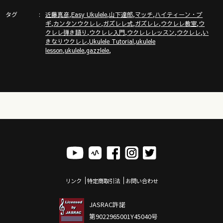
【公式】ガズレレホームページ！！
タグ
,
,
,
,
http://www.gazzlele.com/
近藤真彦
Easy Ukulele
山下達郎
マッチ
ハイティーン・ブ
,
,
,
,
,
ギ
カンタンウクレレ
ガズレレ式
ガズレレ
ウクレレ教室
ウ
,
,
,
,
クレレ弾き語り
ウクレレ入門
ウクレレレッスン
ウクレレ
い
ガズレレのアプリ「ガズレシピ」スタート！
,
,
きなりウクレレ
Ukulele Tutorial
ukulele
https://gazzlele.com/gazzrecipe/
,
,
,
lesson
ukulele
gazzlele
リンク
特定商取引法
お問い合わせ
JASRAC許諾
第9022965001Y45040号