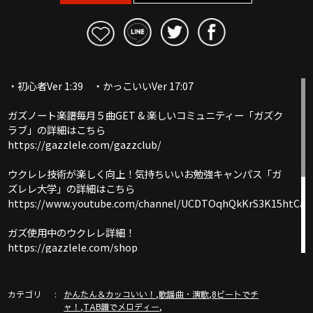
・初心者Ver 1:39 ・かっこいいVer 17:07
ガズノート楽譜毎月５曲GET & 楽しいコミュニティー「ガズク
ラブ」の詳細はこちら
https://gazzlele.com/gazzclub/
ウクレレ技術が楽しく向上！気持ちいいお勉強キャンパス「ガ
ズレレ大学」の詳細はこちら
https://www.youtube.com/channel/UCDTOqhQkKrS3K15htCakR
ガズ使用中のウクレレ詳細！
https://gazzlele.com/shop
ウクレレ初心者レッスン動画シリーズ
https://gazzlele.com/beginner/
カテゴリ
,
,
かんたん＆カッコいい！
歌謡曲・演歌
8ビートでチ
,
,
ャ！
TAB譜でメロディー