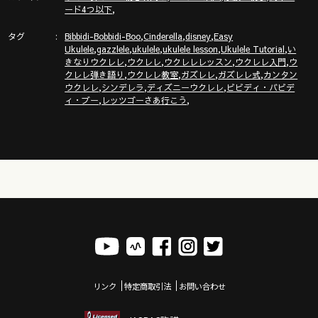
,
ード4つ以下
タグ
,
,
,
Bibbidi-Bobbidi-Boo
Cinderella
disney
Easy
,
,
,
,
,
Ukulele
gazzlele
ukulele
ukulele lesson
Ukulele Tutorial
い
,
,
,
,
きなりウクレレ
ウクレレ
ウクレレレッスン
ウクレレ入門
ウ
,
,
,
,
クレレ弾き語り
ウクレレ教室
ガズレレ
ガズレレ式
カンタン
,
,
,
ウクレレ
シンデレラ
ディズニーウクレレ
ビビディ・バビデ
,
,
ィ・ブー
レッツゴーさあ行こう
リンク
特定商取引法
お問い合わせ