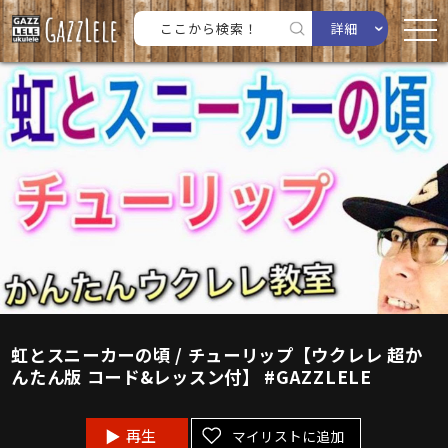
詳細
虹とスニーカーの頃 / チューリップ【ウクレレ 超か
んたん版 コード&レッスン付】 #GAZZLELE
再生
マイリストに追加