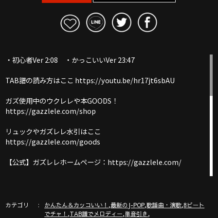
・初心者Ver 2:08 ・かっこいいVer 23:47
TAB譜の読み方はここ https://youtu.be/hr17jt6sbAU
ガズ使用中のウクレレや本GOODS！
https://gazzlele.com/shop
リュックやガズレレ水引はここ
https://gazzlele.com/goods
【公式】ガズレレホームページ：https://gazzlele.com/
誰でも無料で聞けるガズのラジオ「ガズラジ」
https://gazzlele.com/gazzradio1/
カテゴリ
,
,
,
かんたん＆カッコいい！
最新のJ-POP
歌謡曲・演歌
8ビート
新発売ガズレシピの本！
,
,
,
でチャ！
TAB譜でメロディー
単音引き