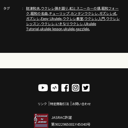
https://gazzlele.com/product/gazzrecipe01/
タグ
,
,
,
財津和夫
ウクレレ弾き語り
虹とスニーカーの頃
昭和フォー
,
,
,
,
,
ク
昭和の名曲
チューリップ
カンタンウクレレ
ガズレレ式
「ガズクラブ」の詳細はこちら！ガズノート楽譜毎月５曲GET
,
,
,
,
ガズレレ
Easy Ukulele
ウクレレ教室
ウクレレ入門
ウクレレ
& 楽しいコミュニティ
,
,
,
レッスン
ウクレレ
いきなりウクレレ
Ukulele
https://gazzlele.com/gazzclub/
,
,
,
,
Tutorial
ukulele lesson
ukulele
gazzlele
「ガズレレ大学」の詳細はこちら！ウクレレ技術が楽しく向
上！毎週２回GAZZと生配信で！
https://www.youtube.com/channel/UCDTOqhQkKrS3K15htCakR
ガズのサブチャンネル「ガズノイエ」
https://www.youtube.com/channel/UC8YUGZF76p-
GD_HKq_ZQRHA
ウクレレ初心者レッスン動画シリーズ
https://gazzlele.com/beginner/
リンク
特定商取引法
お問い合わせ
ガズレレのアプリ「ガズレシピ」
https://gazzlele.com/gazzrecipe/
JASRAC許諾
第9022965001Y45040号