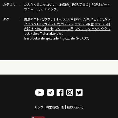
カテゴリ
,
,
,
かんたん＆カッコいい！
最新のJ-POP
定番のJ-POP
8ビート
ガズピアノ＆ガズピアノ教則本のご紹介！
,
,
でチャ！
カッティング
https://gazzlele.com/gazzpianobook/
タグ
,
,
,
,
魔法のコトバ
ウクレレレッスン
草野マサムネ
スピッツ
カン
,
,
,
,
タンウクレレ
ガズレレ式
ガズレレ
ウクレレ教室
ウクレレ弾
,
,
,
,
き語り
Easy Ukulele
ウクレレ入門
ウクレレ
いきなりウクレ
【新発売】かんたんウクレレSONGBOOK4 - 詳細！
,
,
レ
Ukulele Tutorial
ukulele
https://gazzlele.com/2022-0713/
,
,
,
,
,
,
lesson
ukulele
spitz
silent
gazzlele
G-LABO
ウクレレすぐに弾ける３つのコードと練習曲！
https://gazzlele.com/beginner/
G-Labo ウクレレYouTube！
https://www.youtube.com/channel/UCGy0AHXxDQzxnpMe87h
ガズレレ毛糸ストラップや水引などのガズレレグッズはここ
https://gazzlele.com/goods
リンク
特定商取引法
お問い合わせ