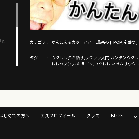
1g
カテゴリ
,
,
かんたん＆カッコいい！
最新のJ-POP
定番のJ
タグ
,
,
ウクレレ弾き語り
ウクレレ入門
カンタンウクレ
,
,
,
レレッスン
ヘキサゴン
ウクレレ
いきなりウク
はじめての方へ
ガズプロフィール
グッズ
BLOG
よ