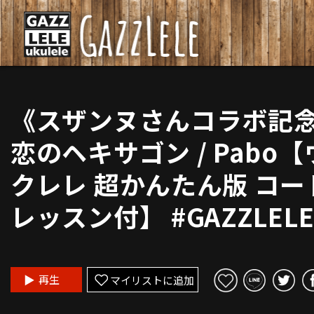
《スザンヌさんコラボ記
恋のヘキサゴン / Pabo【
クレレ 超かんたん版 コー
レッスン付】 #GAZZLEL
再生
マイリストに追加