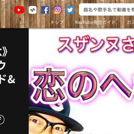
トップ
YouTube完全ガイド
ガ
念》
ウ
ド&
E