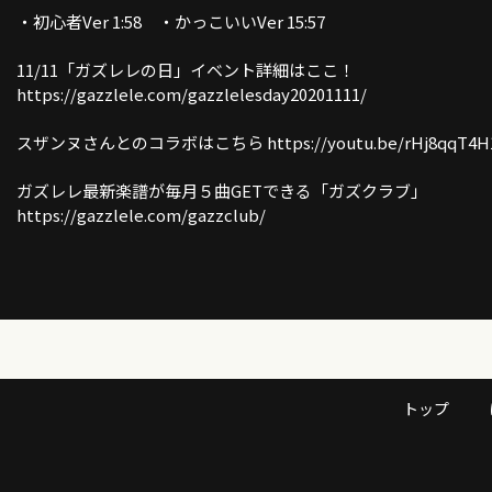
・初心者Ver 1:58 ・かっこいいVer 15:57
11/11「ガズレレの日」イベント詳細はここ！
https://gazzlele.com/gazzlelesday20201111/
スザンヌさんとのコラボはこちら https://youtu.be/rHj8qqT4H
ガズレレ最新楽譜が毎月５曲GETできる「ガズクラブ」
https://gazzlele.com/gazzclub/
ウクレレ初心者レッスン動画シリーズ
https://gazzlele.com/beginner/
【公式】ガズレレホームページ！！
http://www.gazzlele.com/
ガズレレのアプリ「ガズレシピ」スタート！
トップ
https://gazzlele.com/gazzrecipe/
ガズのわがままウクレレ