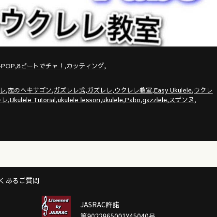
,
,
,
-POP
8ビートでチャ！
カッティング
,
,
,
,
,
,
レ
恋のヘキサゴン
ガズレレ式
ガズレレ
ウクレレ教室
Easy Ukulele
ウクレ
,
,
,
,
,
,
,
レレ
Ukulele Tutorial
ukulele lesson
ukulele
Pabo
gazzlele
スザンヌ
くあるご質問
JASRAC許諾
第9022965001Y45040号