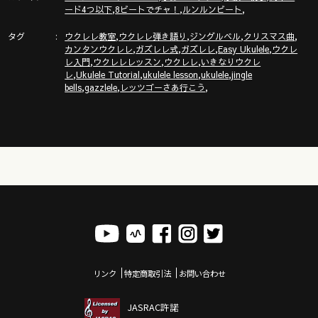
,
,
,
ード4つ以下
8ビートでチャ！
ルンルンビート
タグ
,
,
,
,
ウクレレ教室
ウクレレ弾き語り
ジングルベル
クリスマス曲
,
,
,
,
カンタンウクレレ
ガズレレ式
ガズレレ
Easy Ukulele
ウクレ
,
,
,
レ入門
ウクレレレッスン
ウクレレ
いきなりウクレ
,
,
,
,
レ
Ukulele Tutorial
ukulele lesson
ukulele
jingle
,
,
,
bells
gazzlele
レッツゴーさあ行こう
リンク
特定商取引法
お問い合わせ
JASRAC許諾