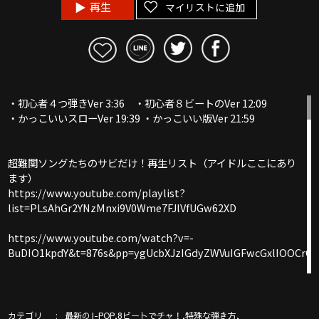
再生
マイリストに追加
・初心者４つ弾きVer 3:36 ・初心者８ビートのVer 12:09
・かっこいいスローVer 19:39 ・かっこいい版Ver 21:59
超難関ソングたちのサビだけ！再生リスト（アイドルここにあり
ます）
https://www.youtube.com/playlist?
list=PLsAhGr2YNzMnxi9V0Wme7FJlVfUGw62XD
https://www.youtube.com/watch?v=-
BuDIO1kpdY&t=876s&pp=ygUcbXJzIGdyZWVuIGFwcGxlIOOC
https://www.youtube.com/watch?
v=BrJoeTKydnc&t=986s&pp=ygUcbXJzIGdyZWVuIGFwcGxlIO
カテゴリ
,
,
,
最新のJ-POP
8ビートでチャ！
特殊な弾き方