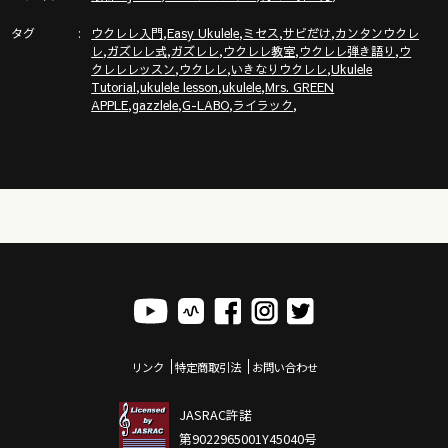
https://www.youtube.com/watch?v=lSpwg-
vnLUY&list=RDlSpwg-
タグ
,
,
,
,
ウクレレ入門
Easy Ukulele
ミセス
サビだけ
カンタンウクレ
,
,
,
,
,
vnLUY&start_radio=1&t=1070s&pp=ygUcbXJzIGdyZWVuIGF
レ
ガズレレ式
ガズレレ
ウクレレ教室
ウクレレ弾き語り
ウ
,
,
,
クレレレッスン
ウクレレ
いきなりウクレレ
Ukulele
,
,
,
Tutorial
ukulele lesson
ukulele
Mrs. GREEN
,
,
,
,
APPLE
gazzlele
G-LABO
ライラック
ガズレレ大セッションイベント情報！
2/23 東京・イオンモール武蔵村山店
https://www.shimamura.co.jp/shop/musashimurayama/article
3/20 愛知・イオンモール豊川店
https://www.shimamura.co.jp/shop/toyokawa/article/etc/202
リンク
特定商取引法
お問い合わせ
JASRAC許諾
▶︎▶︎ガズの新刊「ハンディー版③」予約スタート！Tシャツセッ
第9022965001Y45040号