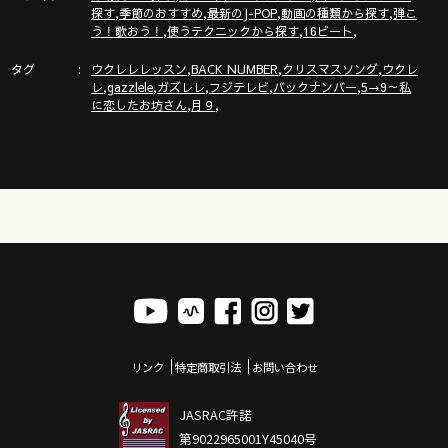
,
,
,
,
探す
季節のおすすめ
最新のJ-POP
動画の種類から探す
弾こ
,
,
,
う！歌おう！
使うテクニックから探す
16ビート
タグ
,
,
,
ウクレレレッスン
BACK NUMBER
クリスマスソング
ウクレ
,
,
,
,
,
レ
gazzlele
ガズレレ
フジテレビ
バックナンバー
5→9～私
,
,
に恋したお坊さん
月９
リンク
特定商取引法
お問い合わせ
JASRAC許諾
第9022965001Y45040号