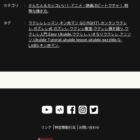
カテゴリ
,
,
,
かんたん＆カッコいい！
アニメ・映画
8ビートでチャ！
特
🔶ガズの電子書籍新刊「ごきげんハッピーになれちゃう本」新
,
殊な弾き方
発売！
タグ
,
,
https://gazzlele.com/gokigenhappy/
ウクレレレッスン
キン肉マン GO FIGHT!
カンタンウクレ
,
,
,
,
,
レ
ガズレレ式
ガズレレ
ウクレレ教室
ウクレレ弾き語り
ウ
,
,
,
,
クレレ入門
Easy Ukulele
ウクレレ
いきなりウクレレ
アニソ
,
,
,
,
,
ン
Ukulele Tutorial
ukulele lesson
ukulele
gazzlele
G-
,
,
LABO
キン肉マン
◾️◾️ウクレレを０から始めるにはここから◾️◾️
◾️◾️ガズレレ式かんたんウクレレプログラム◾️◾️
https://gazzlele.com/beginner/
G-Laboウクレレ全国の楽器店様で取り扱いスタート
リンク
特定商取引法
お問い合わせ
https://gazzlele.com/glabo-shop/