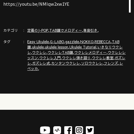
https://youtu.be/NMIqw2xw1YE
YouTube再生速度の変え方動画
https://youtu.be/qr6i1kkgCTs
カテゴリ
,
,
,
定番のJ-POP
TAB譜でメロディー
単音引き
タグ
,
,
,
,
,
Easy Ukulele
G-LABO
gazzlele
NOKKO
REBECCA
TAB
,
,
,
,
ウクレレのメロディーが輝く３つの裏技（ヴィブラート他）
譜
ukulele
ukulele lesson
Ukulele Tutorial
いきなりウクレ
,
,
,
,
レ
ウクレレ
ウクレレTAB譜
ウクレレメロディー
ウクレレレ
https://youtu.be/ZlWOeMx4rJ8
,
,
,
,
ッスン
ウクレレ入門
ウクレレ弾き語り
ウクレレ教室
ガズレ
,
,
,
,
,
レ
ガズレレ式
カンタンウクレレ
ソロウクレレ
フレンズ
レ
,
ベッカ
●【ガズメロ】のページ https://gazzlele.com/g-solid/
ウクレレ専用アンプ「 G_BOX」使い方&注意点完全ガイド！
https://youtu.be/2ay-yQgnNEw
革新的エレキウクレレ【G-Solid】徹底解説！
https://youtu.be/VDmLnXwzSks