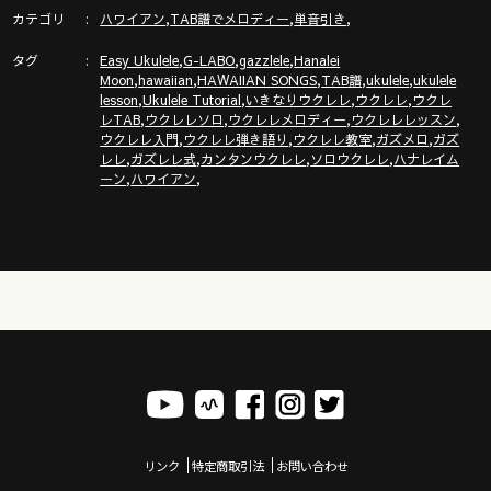
https://youtu.be/NMIqw2xw1YE
カテゴリ
,
,
,
ハワイアン
TAB譜でメロディー
単音引き
タグ
,
,
,
Easy Ukulele
G-LABO
gazzlele
Hanalei
,
,
,
,
,
YouTube再生速度の変え方動画
Moon
hawaiian
HAWAIIAN SONGS
TAB譜
ukulele
ukulele
,
,
,
,
lesson
Ukulele Tutorial
いきなりウクレレ
ウクレレ
ウクレ
https://youtu.be/qr6i1kkgCTs
,
,
,
,
レTAB
ウクレレソロ
ウクレレメロディー
ウクレレレッスン
,
,
,
,
ウクレレ入門
ウクレレ弾き語り
ウクレレ教室
ガズメロ
ガズ
,
,
,
,
レレ
ガズレレ式
カンタンウクレレ
ソロウクレレ
ハナレイム
ウクレレのメロディーが輝く３つの裏技（ヴィブラート他）
,
,
ーン
ハワイアン
https://youtu.be/ZlWOeMx4rJ8
●【ガズメロ】ソングリスト https://gazzlele.com/g-solid/
ガズエッセイ本『ごきげん！ガズレレデイズ』のサイン本やス
トラップ・水引・Tシャツ・トートなどはココ
https://gazzleleshop.thebase.in/
リンク
特定商取引法
お問い合わせ