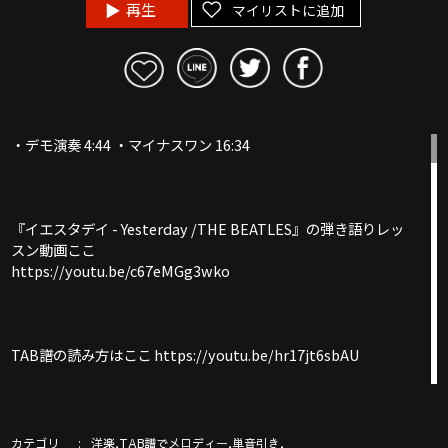
再生
マイリストに追加
・デモ演奏 4:44 ・マイナスワン 16:34
『イエスタデイ - Yesterday /THE BEATLES』の弾き語りレッ
スン動画ここ
https://youtu.be/c67eMGg3wko
TAB譜の読み方はここ https://youtu.be/hr17jt6sbAU
「チューリップ」でTAB譜の練習〜
カテゴリ
,
,
,
洋楽
TAB譜でメロディー
単音引き