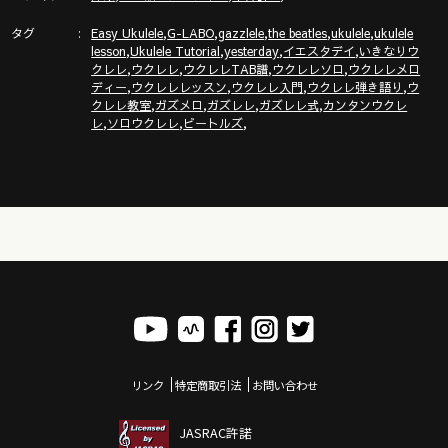
https://youtu.be/NMIqw2xw1YE
タグ
,
,
,
,
,
Easy Ukulele
G-LABO
gazzlele
the beatles
ukulele
ukulele
,
,
,
,
lesson
Ukulele Tutorial
yesterday
イエスタデイ
いきなりウ
,
,
,
,
クレレ
ウクレレ
ウクレレTAB譜
ウクレレソロ
ウクレレメロ
YouTube再生速度を遅くする方法解説NEW!!
,
,
,
,
ディー
ウクレレレッスン
ウクレレ入門
ウクレレ弾き語り
ウ
https://youtu.be/nT63xCghif4
,
,
,
,
クレレ教室
ガズメロ
ガズレレ
ガズレレ式
カンタンウクレ
,
,
,
レ
ソロウクレレ
ビートルズ
ウクレレのメロディーが輝く３つの裏技（ヴィブラート他）
https://youtu.be/ZlWOeMx4rJ8
●【ガズメロ】ソングリスト https://gazzlele.com/g-solid/
ウクレレ「Low-G」の弦ってなに？？
動画 https://youtu.be/XKQLnkZx6AA
リンク
特定商取引法
お問い合わせ
JASRAC許諾