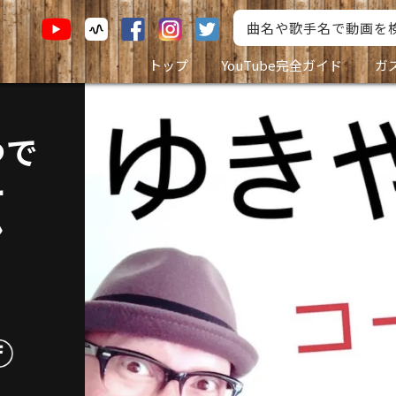
トップ
YouTube完全ガイド
ガ
つで
ー
ン