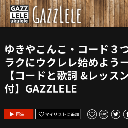
ゆきやこんこ・コード３
ラクにウクレレ始めよう
【コードと歌詞 &レッス
付】GAZZLELE
再生
マイリストに追加