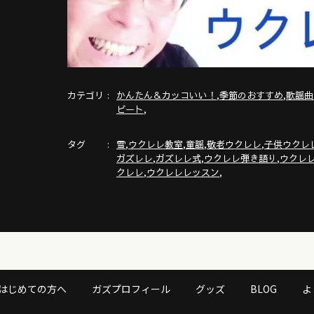
カテゴリ
,
,
かんたん＆カッコいい！
季節のおすすめ
歌謡曲
,
ビート
タグ
,
,
,
,
雪
ウクレレ教室
童謡
敬老ウクレレ
子供ウクレ
,
,
,
ガズレレ
ガズレレ式
ウクレレ弾き語り
ウクレ
,
,
クレレ
ウクレレレッスン
はじめての方へ
ガズプロフィール
グッズ
BLOG
よ