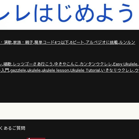
,
,
,
,
,
・演歌
家族・親子
簡単コード4つ以下
8ビート
アルペジオに挑戦
ルンルン
,
,
,
,
,
,
レ
唱歌
レッツゴーさあ行こう
ゆきやこんこ
カンタンウクレレ
Easy Ukulele
,
,
,
,
,
,
レ入門
gazzlele
ukulele
ukulele lesson
Ukulele Tutorial
いきなりウクレレ
ウ
くあるご質問