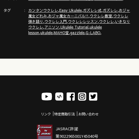
▶︎新発売◀︎ガズレレ楽譜SONG BOOK①パワーアップした改訂
タグ
,
,
,
,
カンタンウクレレ
Easy Ukulele
ガズレレ式
ガズレレ
おジャ
,
,
,
版で登場！
魔女どれみ
おジャ魔女カーニバル!!
ウクレレ教室
ウクレレ
,
,
,
,
弾き語り
ウクレレ入門
ウクレレレッスン
ウクレレ
いきなり
https://gazzlele.com/2025-0116/
,
,
,
ウクレレ
アニソン
Ukulele Tutorial
ukulele
,
,
,
,
,
lesson
ukulele
MAHO堂
gazzlele
G-LABO
🔶ガズの電子書籍新刊「ごきげんハッピーになれちゃう本」新
発売！
https://gazzlele.com/gokigenhappy/
◾️◾️ウクレレを０から始めるにはここから◾️◾️
◾️◾️ガズレレ式かんたんウクレレプログラム◾️◾️
https://gazzlele.com/beginner/
リンク
特定商取引法
お問い合わせ
JASRAC許諾
第9022965001Y45040号