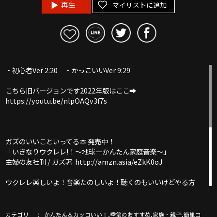
再生
マイリストに追加
・初心者Ver 2:20 ・かっこいいVer 9:29
こちら旧バージョンです2022年版はここ➡︎
https://youtu.be/nlpOAQv3f7s
ガズのいいこといってる本 発売中！
「いきなりウクレレ!！〜地球一かんたん家庭音楽〜」
主婦の友社刊 / ガズ著 http://amzn.asia/eZkK0oJ
ウクレレ楽しいよ！音楽たのしいよ！聴くのもいいけどやる方
が楽しいよ！いろーんな曲６００曲以上をいつでも気軽にタダ
で！
初心者ウクレレ教室ガズレレ
カテゴリ
,
,
,
かんたん＆カッコいい！
季節のおすすめ
家族・親子
簡単コ