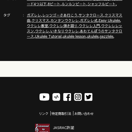
,
,
,
,
ード4つ以下
8ビート
ルンルンビート
シャッフルビート
ここは必見！ガズレレYouTube完全ガイド！
タグ
,
,
,
http://www.gazzlele.com/youtube
ガズレレ
レッツゴーさあ行こう
サンタクロース
クリスマス
,
,
,
,
,
曲
クリスマス
カンタンウクレレ
ガズレレ式
Easy Ukulele
,
,
,
ウクレレ教室
ウクレレ弾き語り
ウクレレ入門
ウクレレレッ
,
,
,
スン
ウクレレ
いきなりウクレレ
あわてんぼうのサンタクロ
,
,
,
,
,
ース
Ukulele Tutorial
ukulele lesson
ukulele
gazzlele
ガズレレホームページ
http://www.gazzlele.com/
リンク
特定商取引法
お問い合わせ
JASRAC許諾