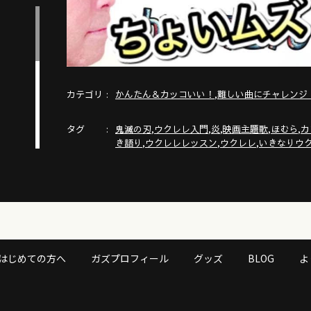
カテゴリ
,
かんたん＆カッコいい！
難しい曲にチャレンジ
タグ
,
,
,
,
,
鬼滅の刃
ウクレレ入門
炎
映画主題歌
ほむら
カ
,
,
,
き語り
ウクレレレッスン
ウクレレ
いきなりウ
はじめての方へ
ガズプロフィール
グッズ
BLOG
よ