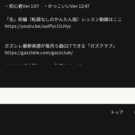
・初心者Ver 1:07 ・かっこいいVer 12:47
「炎」前編（転調なしのかんたん版）レッスン動画はここ
https://youtu.be/uuIPycULHyc
ガズレレ最新楽譜が毎月５曲GETできる「ガズクラブ」
https://gazzlele.com/gazzclub/
ウクレレ初心者レッスン動画シリーズ
https://gazzlele.com/beginner/
【公式】ガズレレホームページ！！
http://www.gazzlele.com/
ガズレレのアプリ「ガズレシピ」スタート！
https://gazzlele.com/gazzrecipe/
トップ
ガズのわがままウクレレ
https://gazzlele.com/wagamamaukulele/