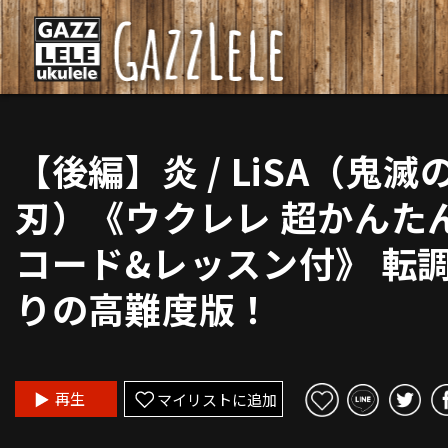
【後編】炎 / LiSA（鬼滅
刃）《ウクレレ 超かんた
コード&レッスン付》 転
りの高難度版！
再生
マイリストに追加