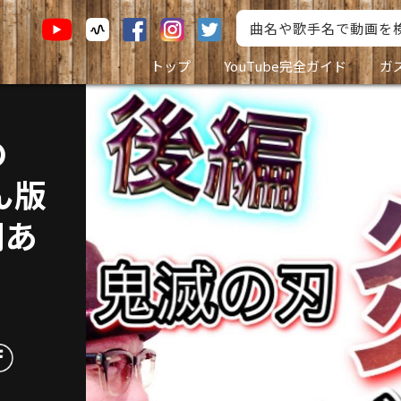
トップ
YouTube完全ガイド
ガ
の
ん版
調あ