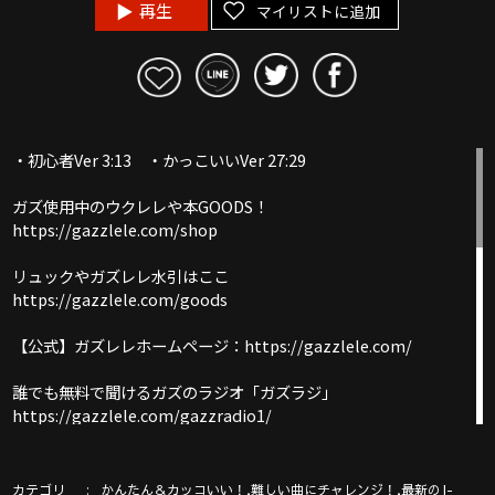
再生
マイリストに追加
・初心者Ver 3:13 ・かっこいいVer 27:29
ガズ使用中のウクレレや本GOODS！
https://gazzlele.com/shop
リュックやガズレレ水引はここ
https://gazzlele.com/goods
【公式】ガズレレホームページ：https://gazzlele.com/
誰でも無料で聞けるガズのラジオ「ガズラジ」
https://gazzlele.com/gazzradio1/
新発売ガズレシピの本！
https://gazzlele.com/product/gazzrecipe01/
カテゴリ
,
,
かんたん＆カッコいい！
難しい曲にチャレンジ！
最新のJ-