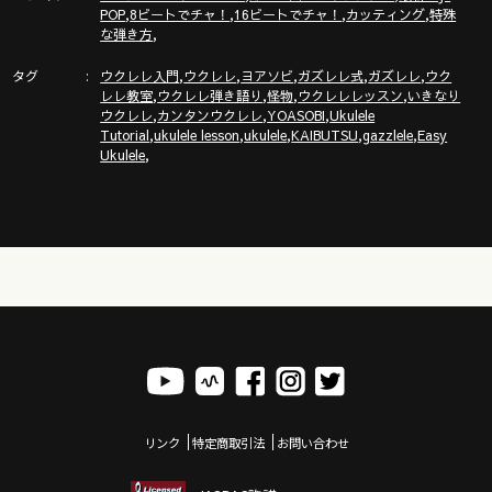
,
,
,
,
POP
8ビートでチャ！
16ビートでチャ！
カッティング
特殊
「ガズクラブ」の詳細はこちら！ガズノート楽譜毎月５曲GET
,
な弾き方
& 楽しいコミュニティ
タグ
,
,
,
,
,
ウクレレ入門
ウクレレ
ヨアソビ
ガズレレ式
ガズレレ
ウク
https://gazzlele.com/gazzclub/
,
,
,
,
レレ教室
ウクレレ弾き語り
怪物
ウクレレレッスン
いきなり
,
,
,
ウクレレ
カンタンウクレレ
YOASOBI
Ukulele
「ガズレレ大学」の詳細はこちら！ウクレレ技術が楽しく向
,
,
,
,
,
Tutorial
ukulele lesson
ukulele
KAIBUTSU
gazzlele
Easy
上！気持ちいいお勉強キャンパス
,
Ukulele
https://www.youtube.com/channel/UCDTOqhQkKrS3K15htCakR
ガズのサブチャンネル「ガズノイエ」
https://www.youtube.com/channel/UC8YUGZF76p-
GD_HKq_ZQRHA
ウクレレ初心者レッスン動画シリーズ
https://gazzlele.com/beginner/
ガズレレのアプリ「ガズレシピ」
https://gazzlele.com/gazzrecipe/
リンク
特定商取引法
お問い合わせ