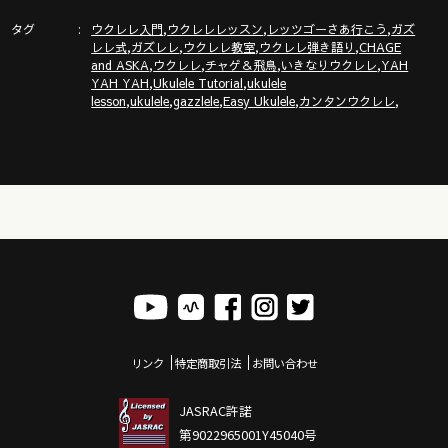
タグ
,
,
,
ウクレレ入門
ウクレレレッスン
レッツゴーさあ行こう
ガズ
,
,
,
,
レレ式
ガズレレ
ウクレレ教室
ウクレレ弾き語り
CHAGE
ガズレレホームページ
,
,
,
,
and ASKA
ウクレレ
チャゲ＆飛鳥
いきなりウクレレ
YAH
http://www.gazzlele.com/
,
,
YAH YAH
Ukulele Tutorial
ukulele
,
,
,
,
,
lesson
ukulele
gazzlele
Easy Ukulele
カンタンウクレレ
リンク
特定商取引法
お問い合わせ
JASRAC許諾
第9022965001Y45040号