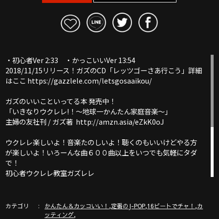
・初心者Ver 2:33 ・かっこいいVer 13:54
2018/11/15リリース！ガズのCD「レッツゴーさあ行こう」詳細
はここ https://gazzlele.com/letsgosaaikou/
ガズのいいこといってる本 発売中！
「いきなりウクレレ!！〜地球一かんたん家庭音楽〜」
主婦の友社刊 / ガズ著 http://amzn.asia/eZkK0oJ
ウクレレ楽しいよ！音楽たのしいよ！聴くのもいいけどやる方
が楽しいよ！いろーんな曲６００曲以上をいつでも気軽にタダ
で！
初心者ウクレレ教室ガズレレ
ここは必見！ガズレレYouTube完全ガイド！
http://www.gazzlele.com/youtube
カテゴリ
,
,
,
かんたん＆カッコいい！
定番のJ-POP
16ビートでチャ！
カ
,
ッティング