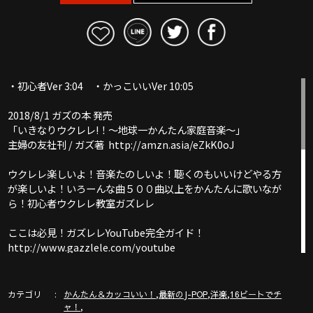
・初心者Ver 3:04 ・かっこいいVer 10:05
2018/8/1 ガズの本 発売
「いきなりウクレレ!！〜地球一かんたん家庭音楽〜」
主婦の友社刊 / ガズ著 http://amzn.asia/eZkK0oJ
ウクレレ楽しいよ！音楽たのしいよ！聴くのもいいけどやる方
が楽しいよ！いろーんな曲５００曲以上をかんたんに歌いなが
ら！初心者ウクレレ教室ガズレレ
ここは必見！ガズレレYouTube完全ガイド！
http://www.gazzlele.com/youtube
いい話？のブログ書いてます！
カテゴリ
,
,
,
かんたん＆カッコいい！
最新のJ-POP
洋楽
16ビートでチ
http://ameblo.jp/gazzlele
,
ャ！