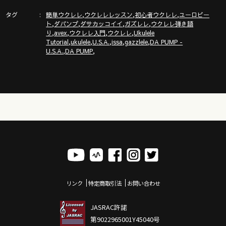
タグ
,
,
,
簡単ウクレレ
ウクレレレッスン
初心者ウクレレ
ユーロビー
,
,
,
,
ト
ダパンプ
ダサカッコイイ
ガズレレ
ウクレレ弾き語
ガズレレホームページ
,
,
,
,
り
avex
ウクレレ入門
ウクレレ
Ukulele
http://www.gazzlele.com/
,
,
,
,
,
Tutorial
ukulele
U.S.A.
issa
gazzlele
DA PUMP -
,
,
U.S.A.
DA PUMP
「ガズトーク！」新チャンネルURL
https://www.youtube.com/channel/UC8YUGZF76p-
GD_HKq_ZQRHA
ガズレレ歌本
http://www.gazzlele.com/book
リンク
特定商取引法
お問い合わせ
JASRAC許諾
第9022965001Y45040号