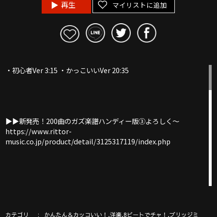
再生
マイリストに追加
・初心者Ver 3:15 ・かっこいいVer 20:35
▶︎▶︎新発売！200曲のガズ楽譜ハンディー版③よろしく〜
https://www.rittor-
music.co.jp/product/detail/3125317119/index.php
◾️◾️ウクレレを０から始めるにはここから◾️◾️
◾️ https://gazzlele.com/beginner/ ◾️
カテゴリ
,
,
,
かんたん＆カッコいい！
洋楽
8ビートでチャ！
ブリッジミ