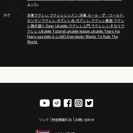
,
ュート
◾️◾️ガズレレ式かんたんウクレレプログラム◾️◾️
タグ
,
,
,
,
洋楽ウクレレ
ウクレレレッスン
洋楽
ルール・ザ・ワールド
,
,
,
,
カンタンウクレレ
ガズレレ式
ガズレレ
ウクレレ教室
ウクレ
,
,
,
,
レ弾き語り
Easy Ukulele
ウクレレ入門
ウクレレ
いきなりウ
,
,
,
,
クレレ
Ukulele Tutorial
ukulele lesson
ukulele
Tears For
,
,
,
Fears
gazzlele
G-LABO
Everybody Wants To Rule The
ガズレレオリジナルストラップ・水引・Tシャツ・トートなどは
,
World
ココ
https://gazzleleshop.thebase.in/
ガズレレ必須コード解説動画
https://youtu.be/p-gFoETga0A
ウクレレリズム色々はここ
https://gazzlele.com/rhythm/
リンク
特定商取引法
お問い合わせ