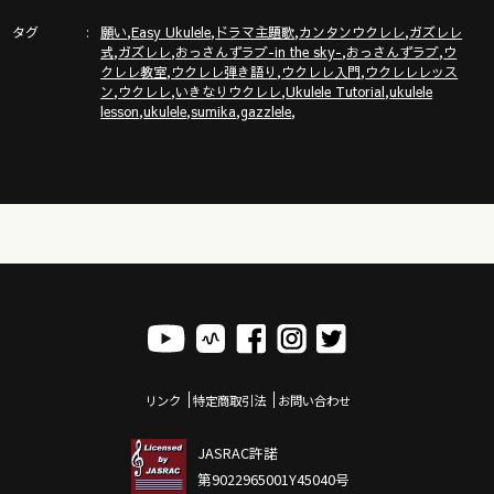
タグ
,
,
,
,
願い
Easy Ukulele
ドラマ主題歌
カンタンウクレレ
ガズレレ
,
,
,
,
式
ガズレレ
おっさんずラブ-in the sky-
おっさんずラブ
ウ
,
,
,
クレレ教室
ウクレレ弾き語り
ウクレレ入門
ウクレレレッス
,
,
,
,
ン
ウクレレ
いきなりウクレレ
Ukulele Tutorial
ukulele
,
,
,
,
lesson
ukulele
sumika
gazzlele
リンク
特定商取引法
お問い合わせ
JASRAC許諾
第9022965001Y45040号