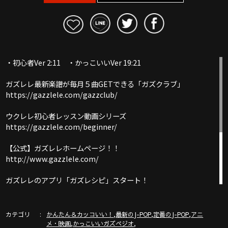
・初心者Ver 2:11 ・かっこいいVer 19:21
ガズレレ最新楽譜が毎月５曲GETできる「ガズクラブ」
https://gazzlele.com/gazzclub/
ウクレレ初心者レッスン動画シリーズ
https://gazzlele.com/beginner/
【公式】ガズレレホームページ！！
http://www.gazzlele.com/
ガズレレのアプリ「ガズレシピ」スタート！
https://gazzlele.com/gazzrecipe/
ガズのわがままウクレレ
カテゴリ
,
,
,
かんたん＆カッコいい！
最新のJ-POP
定番のJ-POP
アニ
https://gazzlele.com/wagamamaukulele/
,
,
メ・映画
かっこいいガズペジオ