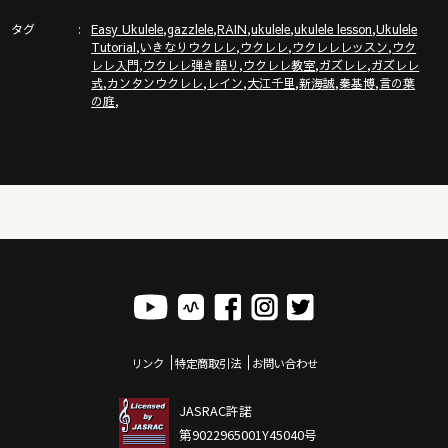
タグ
,
,
,
,
,
ガズのサブチャンネル「ガズトーク！」
Easy Ukulele
gazzlele
RAIN
ukulele
ukulele lesson
Ukulele
,
,
,
,
Tutorial
いきなりウクレレ
ウクレレ
ウクレレレッスン
ウク
https://www.youtube.com/channel/UC8YUGZF76p-
,
,
,
,
レレ入門
ウクレレ弾き語り
ウクレレ教室
ガズレレ
ガズレレ
GD_HKq_ZQRHA
,
,
,
,
,
,
式
カンタンウクレレ
レイン
大江千里
新海誠
秦基博
言の葉
,
の庭
リンク
特定商取引法
お問い合わせ
JASRAC許諾
第9022965001Y45040号