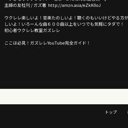
主婦の友社刊 / ガズ著 http://amzn.asia/eZkK0oJ
ウクレレ楽しいよ！音楽たのしいよ！聴くのもいいけどやる方
しいよ！いろーんな曲６００曲以上をいつでも気軽にタダで！
初心者ウクレレ教室ガズレレ
ここは必見！ガズレレYouTube完全ガイド！
http://www.gazzlele.com/youtube
ガズレレホームページ
http://www.gazzlele.com/
トップ