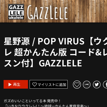
星野源 / POP VIRUS【
レ 超かんたん版 コード&
スン付】GAZZLELE
再生
マイリストに追加
ガズのいいこといってる本 発売中！
「いきなりウクレレ!！〜地球一かんたん家庭音楽〜」