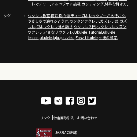
,
,
,
,
ートでチャ！
アルペジオに挑戦
カッティング
特殊な弾き方
タグ
,
,
,
,
ウクレレ教室
南沙良
午後ティーCM
レッツゴーさあ行こう
,
,
,
やさしさで溢れるように
カンタンウクレレ
ガズレレ式
ガズ
,
,
,
,
,
レレ
CM
ウクレレ弾き語り
ウクレレ入門
ウクレレレッスン
,
,
,
ウクレレ
いきなりウクレレ
Ukulele Tutorial
ukulele
,
,
,
,
,
,
lesson
ukulele
juju
gazzlele
Easy Ukulele
午後の紅茶
リンク
特定商取引法
お問い合わせ
JASRAC許諾