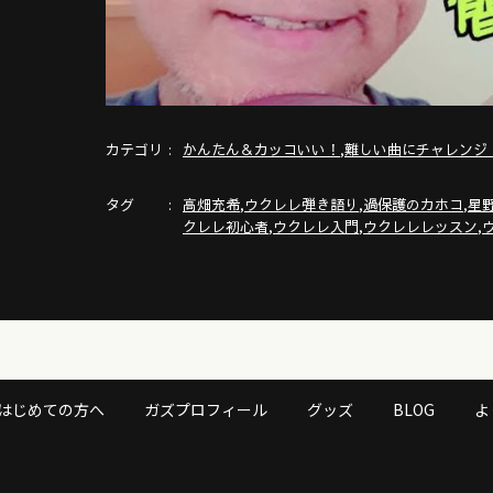
カテゴリ
,
かんたん＆カッコいい！
難しい曲にチャレンジ
タグ
,
,
,
高畑充希
ウクレレ弾き語り
過保護のカホコ
星
,
,
,
クレレ初心者
ウクレレ入門
ウクレレレッスン
はじめての方へ
ガズプロフィール
グッズ
BLOG
よ