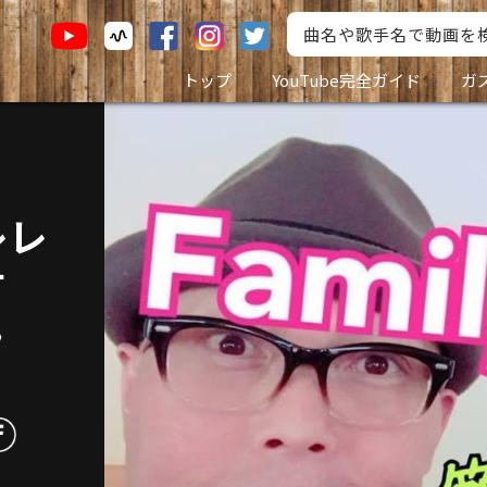
トップ
YouTube完全ガイド
ガ
・
レレ
す
》