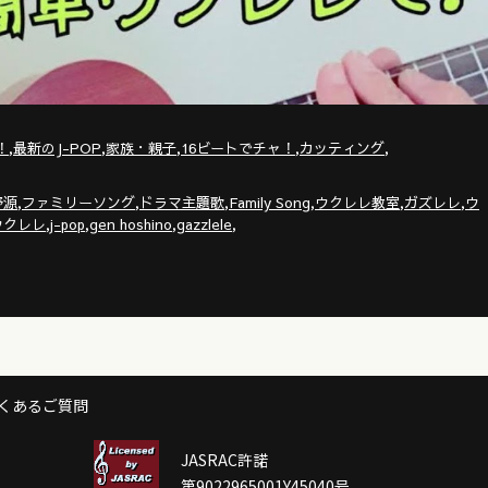
,
,
,
,
,
！
最新のJ-POP
家族・親子
16ビートでチャ！
カッティング
,
,
,
,
,
,
野源
ファミリーソング
ドラマ主題歌
Family Song
ウクレレ教室
ガズレレ
ウ
,
,
,
,
ウクレレ
j-pop
gen hoshino
gazzlele
くあるご質問
JASRAC許諾
第9022965001Y45040号