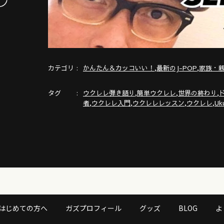
カテゴリ
,
,
かんたん＆カッコいい！
最新のJ-POP
家族・
タグ
,
,
,
ウクレレ弾き語り
簡単ウクレレ
世界の終わり
,
,
,
,
者
ウクレレ入門
ウクレレレッスン
ウクレレ
Uku
はじめての方へ
ガズプロフィール
グッズ
BLOG
よ