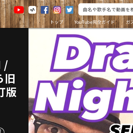
トップ
YouTube完全ガイド
ガ
 /
ら旧
訂版