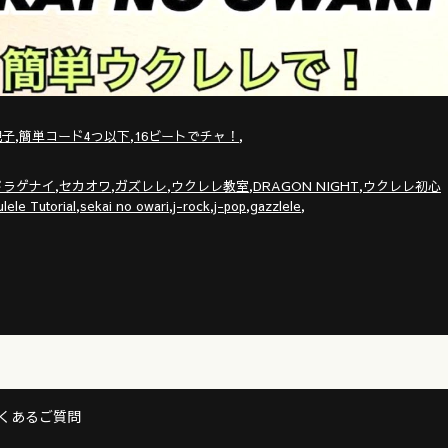
,
,
,
親子
簡単コード4つ以下
16ビートでチャ！
,
,
,
,
,
ドラゲナイ
セカオワ
ガズレレ
ウクレレ教室
DRAGON NIGHT
ウクレレ初心
,
,
,
,
,
lele Tutorial
sekai no owari
j-rock
j-pop
gazzlele
くあるご質問