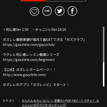
・初心者Ver 1:30 ・かっこいいVer 14:16
ガズレレ最新楽譜が毎月５曲GETできる「ガズクラブ」
https://gazzlele.com/gazzclub/
ウクレレ初心者レッスン動画シリーズ
https://gazzlele.com/beginner/
【公式】ガズレレホームページ！！
http://www.gazzlele.com/
ガズレレのアプリ「ガズレシピ」スタート！
https://gazzlele.com/gazzrecipe/
ガズのわがままウクレレ
カテゴリ
,
,
,
かんたん＆カッコいい！
定番のJ-POP
16ビートでチャ！
か
https://gazzlele.com/wagamamaukulele/
,
,
っこいいガズペジオ
カッティング