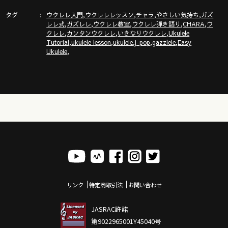
タグ
,
,
,
,
ガズのサブチャンネル「ガズトーク！」
ウクレレ入門
ウクレレレッスン
チャラ
やさしい気持ち
ガズ
,
,
,
,
,
レレ式
ガズレレ
ウクレレ教室
ウクレレ弾き語り
CHARA
ウ
https://www.youtube.com/channel/UC8YUGZF76p-
,
,
,
クレレ
カンタンウクレレ
いきなりウクレレ
Ukulele
GD_HKq_ZQRHA
,
,
,
,
,
Tutorial
ukulele lesson
ukulele
j-pop
gazzlele
Easy
,
Ukulele
リンク
特定商取引法
お問い合わせ
JASRAC許諾
第9022965001Y45040号