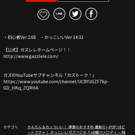
・初心者Ver 2:08 ・かっこいいVer 14:31
【公式】ガズレレホームページ！！
http://www.gazzlele.com/
ガズのYouTubeサブチャンネル「ガズトーク！」
https://www.youtube.com/channel/UC8YUGZF76p-
GD_HKq_ZQRHA
カテゴリ
,
,
,
かんたん＆カッコいい！
季節のおすすめ
最新のJ-POP
16ビ
,
,
,
ートでチャ！
かっこいいガズペジオ
TAB譜でメロディー
特