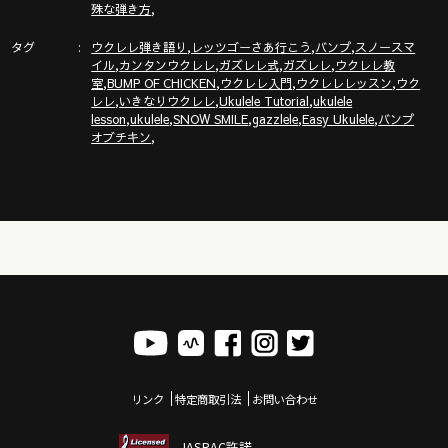
,
殊な弾き方
タグ
,
,
,
ウクレレ弾き語り
レッツゴーさあ行こう
バンプ
スノースマ
,
,
,
,
イル
カンタンウクレレ
ガズレレ式
ガズレレ
ウクレレ教
,
,
,
,
室
BUMP OF CHICKEN
ウクレレ入門
ウクレレレッスン
ウク
,
,
,
レレ
いきなりウクレレ
Ukulele Tutorial
ukulele
,
,
,
,
,
lesson
ukulele
SNOW SMILE
gazzlele
Easy Ukulele
バンプ
,
オブチキン
リンク
特定商取引法
お問い合わせ
JASRAC許諾