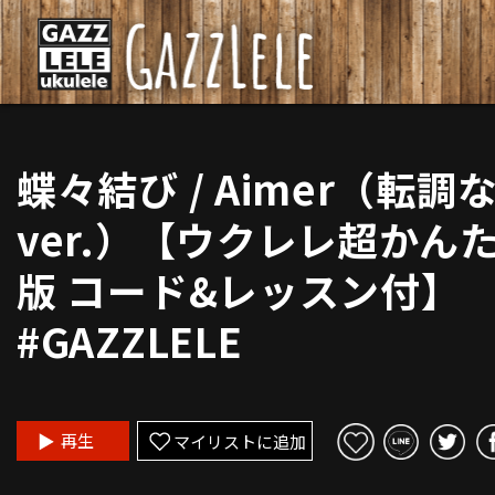
蝶々結び / Aimer（転調
ver.）【ウクレレ超かん
版 コード&レッスン付】
#GAZZLELE
再生
マイリストに追加