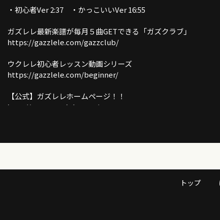
・初心者Ver 2:37 ・かっこいいVer 16:55
ガズレレ最新楽譜が毎月５曲GETできる「ガズクラブ」
https://gazzlele.com/gazzclub/
ウクレレ初心者レッスン動画シリーズ
https://gazzlele.com/beginner/
【公式】ガズレレホームページ！！
http://www.gazzlele.com/
ガズレレのアプリ「ガズレシピ」スタート！
https://gazzlele.com/gazzrecipe/
ガズのわがままウクレレ
https://gazzlele.com/wagamamaukulele/
トップ
ガズのサブチャンネル「ガズトーク！」
https://www.youtube.com/channel/UC8YUGZF76p-
GD_HKq_ZQRHA