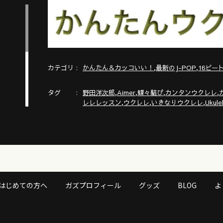
カテゴリ
,
,
かんたん＆カッコいい！
最新のJ-POP
16ビー
タグ
,
,
,
,
野田洋次郎
Aimer
蝶々結び
カンタンウクレレ
,
,
,
レレレッスン
ウクレレ
いきなりウクレレ
Ukulel
はじめての方へ
ガズプロフィール
グッズ
BLOG
よ