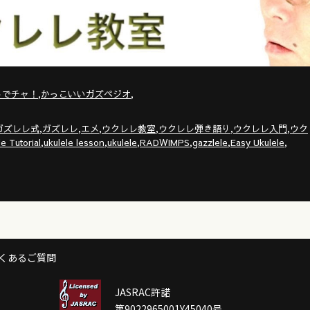
,
,
トでチャ！
かっこいいガズペジオ
,
,
,
,
,
,
ガズレレ式
ガズレレ
エメ
ウクレレ教室
ウクレレ弾き語り
ウクレレ入門
ウク
,
,
,
,
,
,
e Tutorial
ukulele lesson
ukulele
RADWIMPS
gazzlele
Easy Ukulele
くあるご質問
JASRAC許諾
第9022965001Y45040号