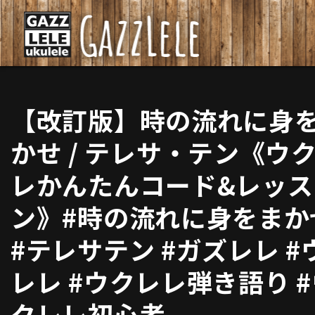
【改訂版】時の流れに身
かせ / テレサ・テン《ウ
レかんたんコード&レッス
ン》#時の流れに身をまか
#テレサテン #ガズレレ #
レレ #ウクレレ弾き語り 
クレレ初心者