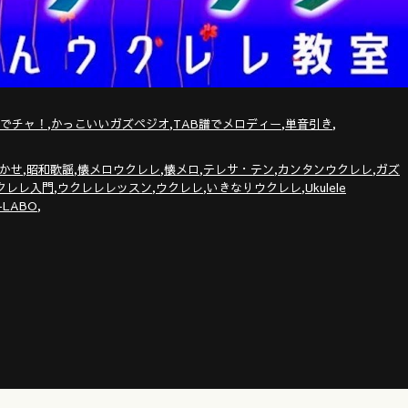
,
,
,
,
トでチャ！
かっこいいガズペジオ
TAB譜でメロディー
単音引き
,
,
,
,
,
,
かせ
昭和歌謡
懐メロウクレレ
懐メロ
テレサ・テン
カンタンウクレレ
ガズ
,
,
,
,
クレレ入門
ウクレレレッスン
ウクレレ
いきなりウクレレ
Ukulele
,
-LABO