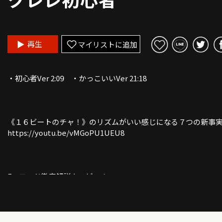
再生
マイリストに追加
・初心者Ver 2:09 ・かっこいいVer 21:18
《１６ビートのチャ！》のリズムがいい感じになる７つの新事
https://youtu.be/vMGoPU1UEU8
Fmコード徹底解説ムービー！
https://youtu.be/e3JBdFmJsoI