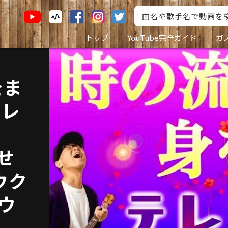
トップ
YouTube完全ガイド
ガ
をま
クレ
せ
ウク
#ウ