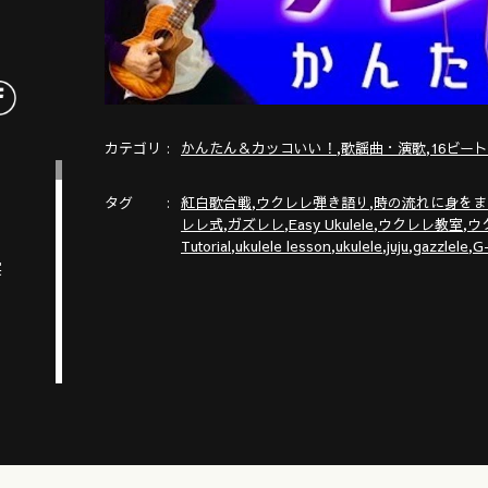
カテゴリ
,
,
かんたん＆カッコいい！
歌謡曲・演歌
16ビー
タグ
,
,
紅白歌合戦
ウクレレ弾き語り
時の流れに身をま
,
,
,
,
レレ式
ガズレレ
Easy Ukulele
ウクレレ教室
ウ
,
,
,
,
,
Tutorial
ukulele lesson
ukulele
juju
gazzlele
G
実