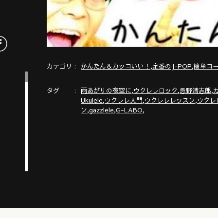
カテゴリ
,
,
かんたん＆カッコいい！
定番のJ-POP
簡単コー
タグ
,
,
,
雨あがりの夜空に
ウクレレロック
忌野清志郎
,
,
,
Ukulele
ウクレレ入門
ウクレレレッスン
ウクレ
,
,
,
ン
gazzlele
G-LABO
無料