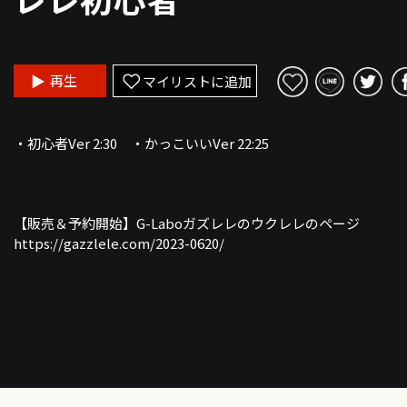
再生
マイリストに追加
・初心者Ver 2:30 ・かっこいいVer 22:25
【販売＆予約開始】G-Laboガズレレのウクレレのページ
https://gazzlele.com/2023-0620/
《ガズの新刊予約開始＋博多＆渋谷のHMV&BOOKSで出版記念
イベント開催》
https://gazzlele.com/2023-0614/