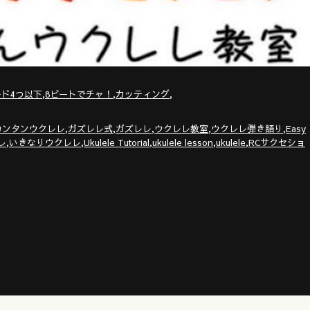
,
,
,
ド4つ以下
8ビートでチャ！
カッティング
,
,
,
,
,
カンタンウクレレ
ガズレレ式
ガズレレ
ウクレレ教室
ウクレレ弾き語り
Easy
,
,
,
,
,
レ
いきなりウクレレ
Ukulele Tutorial
ukulele lesson
ukulele
RCサクセショ