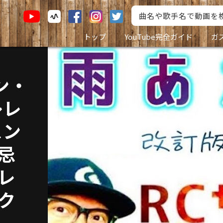
トップ
YouTube完全ガイド
ガ
ン・
レレ
スン
#忌
クレ
ウク