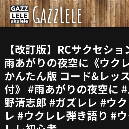
【改訂版】RCサクセショ
雨あがりの夜空に《ウク
かんたん版 コード&レッ
付》 #雨あがりの夜空に 
野清志郎 #ガズレレ #ウ
レ #ウクレレ弾き語り #
レレ初心者