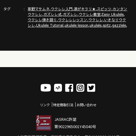
上！気持ちいいお勉強キャンパス
タグ
,
,
,
,
https://www.youtube.com/channel/UCDTOqhQkKrS3K15htCakR
草野マサムネ
ウクレレ入門
涙がキラリ★
スピッツ
カンタン
,
,
,
,
,
ウクレレ
ガズレレ式
ガズレレ
ウクレレ教室
Easy Ukulele
,
,
,
ウクレレ弾き語り
ウクレレレッスン
ウクレレ
いきなりウク
ガズのサブチャンネル「ガズノイエ」
,
,
,
,
,
,
レレ
Ukulele Tutorial
ukulele lesson
ukulele
spitz
gazzlele
https://www.youtube.com/channel/UC8YUGZF76p-
GD_HKq_ZQRHA
ウクレレ初心者レッスン動画シリーズ
https://gazzlele.com/beginner/
ガズレレのアプリ「ガズレシピ」
https://gazzlele.com/gazzrecipe/
リンク
特定商取引法
お問い合わせ
JASRAC許諾
第9022965001Y45040号