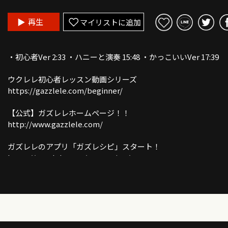
再生
マイリストに追加
・初心者Ver 2:33 ・ハニーと演奏 15:48 ・かっこいいVer 17:39
ウクレレ初心者レッスン動画シリーズ
https://gazzlele.com/beginner/
【公式】ガズレレホームページ！！
http://www.gazzlele.com/
ガズレレのアプリ「ガズレシピ」スタート！
https://gazzlele.com/gazzrecipe/
ガズのわがままウクレレ
https://gazzlele.com/wagamamaukulele/
ガズのサブチャンネル「ガズトーク！」
https://www.youtube.com/channel/UC8YUGZF76p-