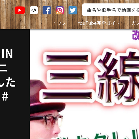
トップ
YouTube完全ガイド
ガ
IN
ニ
んた
#