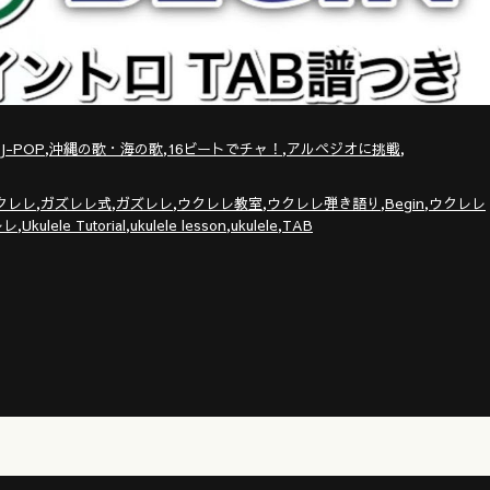
,
,
,
,
J-POP
沖縄の歌・海の歌
16ビートでチャ！
アルペジオに挑戦
,
,
,
,
,
,
クレレ
ガズレレ式
ガズレレ
ウクレレ教室
ウクレレ弾き語り
Begin
ウクレレ
,
,
,
,
レレ
Ukulele Tutorial
ukulele lesson
ukulele
TAB