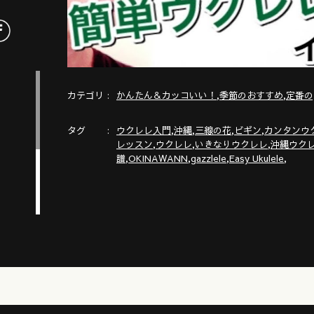
カテゴリ
,
,
かんたん＆カッコいい！
季節のおすすめ
定番の
タグ
,
,
,
,
ウクレレ入門
沖縄
三線の花
ビギン
カンタンウ
,
,
,
レッスン
ウクレレ
いきなりウクレレ
沖縄ウク
,
,
,
,
譜
OKINAWANN
gazzlele
Easy Ukulele