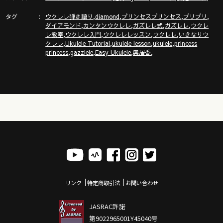
https://gazzlele.com/wagamamaukulele/
タグ
,
,
,
,
ウクレレ弾き語り
diamond
プリンセスプリンセス
プリプリ
,
,
,
,
ガズのサブチャンネル「ガズトーク！」
ダイアモンド
カンタンウクレレ
ガズレレ式
ガズレレ
ウクレ
,
,
,
,
レ教室
ウクレレ入門
ウクレレレッスン
ウクレレ
いきなりウ
https://www.youtube.com/channel/UC8YUGZF76p-
,
,
,
,
クレレ
Ukulele Tutorial
ukulele lesson
ukulele
princess
GD_HKq_ZQRHA
,
,
,
,
princess
gazzlele
Easy Ukulele
奥居香
リンク
特定商取引法
お問い合わせ
JASRAC許諾
第9022965001Y45040号