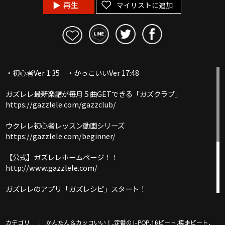
再生
マイリストに追加
・初心者Ver 1:35 ・かっこいいVer 17:48
ガズレレ最新楽譜が毎月５曲GETできる「ガズクラブ」
https://gazzlele.com/gazzclub/
ウクレレ初心者レッスン動画シリーズ
https://gazzlele.com/beginner/
【公式】ガズレレホームページ！！
http://www.gazzlele.com/
ガズレレのアプリ「ガズレシピ」スタート！
https://gazzlele.com/gazzrecipe/
ガズのわがままウクレレ
カテゴリ
,
,
,
,
かんたん＆カッコいい！
定番のJ-POP
16ビート
疾走ビート