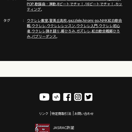
,
,
,
,
POP
歌謡曲・演歌
8ビートでチャ！
16ビートでチャ！
カッ
,
ティング
タグ
,
,
,
,
ウクレレ教室
登美丘高校
gazzlele
hiromi go
NHK紅白歌合
,
,
,
,
戦
ウクレレ
ウクレレレッスン
ウクレレ入門
ウクレレ初心
,
,
,
,
者
ウクレレ弾き語り
郷ひろみ
ガズレレ
紅白歌合戦郷ひろ
,
,
み
バブリーダンス
リンク
特定商取引法
お問い合わせ
JASRAC許諾