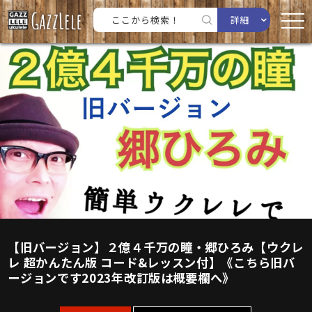
詳細
【旧バージョン】２億４千万の瞳・郷ひろみ【ウクレ
レ 超かんたん版 コード&レッスン付】《こちら旧バ
ージョンです2023年改訂版は概要欄へ》