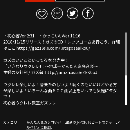
・初心者Ver 2:31 ・かっこいいVer 11:16
2018/11/15リリース！ガズのCD「レッツゴーさあ行こう」詳細
はここ https://gazzlele.com/letsgosaaikou/
ガズのいいこといってる本 発売中！
「いきなりウクレレ!！〜地球一かんたん家庭音楽〜」
主婦の友社刊 / ガズ著 http://amzn.asia/eZkK0oJ
ウクレレ楽しいよ！音楽たのしいよ！聴くのもいいけどやる方
が楽しいよ！いろーんな曲６００曲以上をいつでも気軽にタダ
で！
初心者ウクレレ教室ガズレレ
ここは必見！ガズレレYouTube完全ガイド！
http://www.gazzlele.com/youtube
カテゴリ
,
,
,
かんたん＆カッコいい！
最新のJ-POP
16ビートでチャ！
ア
,
ルペジオに挑戦