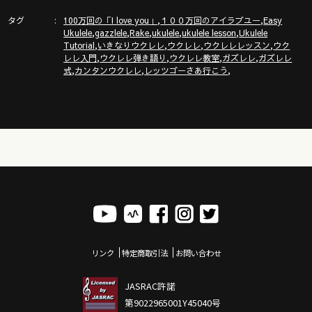
タグ
,
,
100万回の「I love you」
１００万回のアイラブユー
Easy
,
,
,
,
,
Ukulele
gazzlele
Rake
ukulele
ukulele lesson
Ukulele
ガズレレホームページ
,
,
,
,
Tutorial
いきなりウクレレ
ウクレレ
ウクレレレッスン
ウク
http://www.gazzlele.com/
,
,
,
,
レレ入門
ウクレレ弾き語り
ウクレレ教室
ガズレレ
ガズレレ
,
,
,
式
カンタンウクレレ
レッツゴーさあ行こう
リンク
特定商取引法
お問い合わせ
JASRAC許諾
第9022965001Y45040号