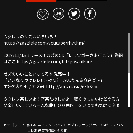
ウクレレのリズムいろいろ！
https://gazzlele.com/youtube/rhythm/
2018/11/15リリース！ガズのCD「レッツゴーさあ行こう」詳細
はここ https://gazzlele.com/letsgosaaikou/
ガズのいいこといってる本 発売中！
「いきなりウクレレ!！〜地球一かんたん家庭音楽〜」
主婦の友社刊 / ガズ著 http://amzn.asia/eZkK0oJ
ウクレレ楽しいよ！音楽たのしいよ！聴くのもいいけどやる方
が楽しいよ！いろーんな曲６００曲以上をいつでも気軽にタダ
で！
初心者ウクレレ教室ガズレレ
カテゴリ
,
,
,
難しい曲にチャレンジ！
ガズレレオリジナル
16ビート
ウク
ここは必見！ガズレレYouTube完全ガイド！
,
,
レレお役立ち情報
その他