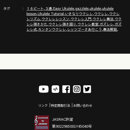
http://www.gazzlele.com/youtube
タグ
,
,
,
,
,
１６ビート
３連
Easy Ukulele
gazzlele
ukulele
ukulele
,
,
,
,
lesson
Ukulele Tutorial
いきなりウクレレ
ウクレレ
ウクレ
,
,
,
,
レリズム
ウクレレレッスン
ウクレレ入門
ウクレレ奏法
ウク
,
,
,
,
レレ弾きかた
ウクレレ弾き語り
ウクレレ教室
ガズレレ
ガズ
ガズレレホームページ
,
,
,
,
レレ式
カンタンウクレレ
レッツゴーさあ行こう
奏法解説
http://www.gazzlele.com/
リンク
特定商取引法
お問い合わせ
JASRAC許諾
第9022965001Y45040号