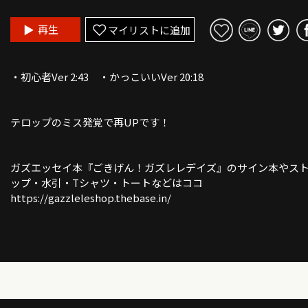
再生
マイリストに追加
・初心者Ver 2:43 ・かっこいいVer 20:18
テロップのミス発覚で再UPです！
ガズエッセイ本『ごきげん！ガズレレデイズ』のサイン本やス
ップ・水引・Tシャツ・トートなどはココ
https://gazzleleshop.thebase.in/
▶︎新発売◀︎ガズレレ楽譜SONG BOOK①パワーアップした改訂
登場！
https://gazzlele.com/2025-0116/