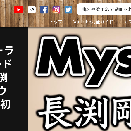
トップ
YouTube完全ガイド
ガ
ーラ
ード
長渕
ウ
レ初