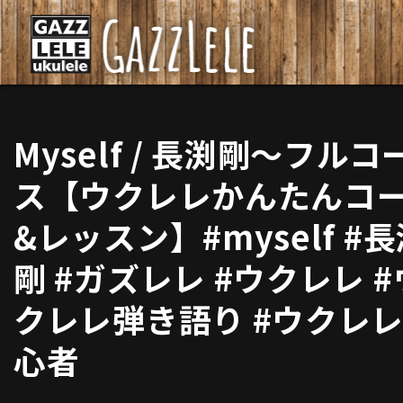
Myself / 長渕剛〜フルコ
ス【ウクレレかんたんコ
&レッスン】#myself #
剛 #ガズレレ #ウクレレ #
クレレ弾き語り #ウクレ
心者