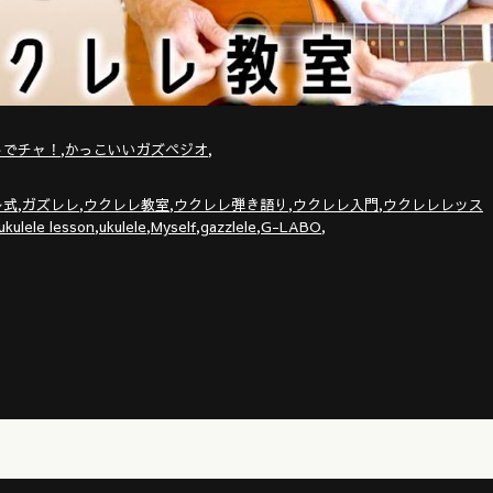
,
,
トでチャ！
かっこいいガズペジオ
,
,
,
,
,
レ式
ガズレレ
ウクレレ教室
ウクレレ弾き語り
ウクレレ入門
ウクレレレッス
,
,
,
,
,
ukulele lesson
ukulele
Myself
gazzlele
G-LABO