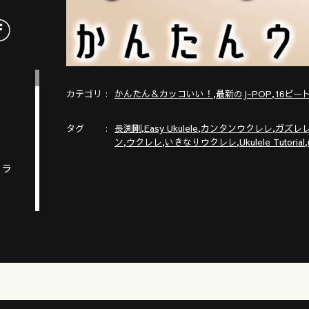
カテゴリ
,
,
かんたん＆カッコいい！
最新のJ-POP
16ビー
タグ
,
,
,
長渕剛
Easy Ukulele
カンタンウクレレ
ガズレ
,
,
,
,
ン
ウクレレ
いきなりウクレレ
Ukulele Tutorial
トラ
版で