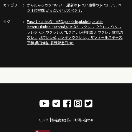
カテゴリ
,
,
,
かんたん＆カッコいい！
最新のJ-POP
定番のJ-POP
アルペ
▶︎▶︎▶︎２０万部突破ガズレレフェア▶︎▶︎▶︎←詳細とお願い＆ガ
,
,
ジオに挑戦
かっこいいガズペジオ
ズ楽譜最新刊のご紹介！
タグ
,
,
,
,
https://gazzlele.com/gazzlelefair2024/
Easy Ukulele
G-LABO
gazzlele
ukulele
ukulele
,
,
,
,
lesson
Ukulele Tutorial
いきなりウクレレ
ウクレレ
ウクレ
,
,
,
,
レレッスン
ウクレレ入門
ウクレレ弾き語り
ウクレレ教室
ガ
,
,
,
,
ズレレ
ガズレレ式
カンタンウクレレ
サザンオールスターズ
,
,
,
,
平和
桑田佳祐
終戦記念日
蛍
▶︎▶︎▶︎新発売！◀︎︎︎︎︎︎◀︎◀︎
ガズがめちゃいい事書いてるエッセイ本『ごきげん！ガズレレ
デイズ』（主婦の友社刊）
https://books.shufunotomo.co.jp/book/b10050530.html
◾️◾️ウクレレを０から始めるにはここから◾️◾️
◾️◾️ガズレレ式かんたんウクレレプログラム◾️◾️
https://gazzlele.com/beginner/
リンク
特定商取引法
お問い合わせ