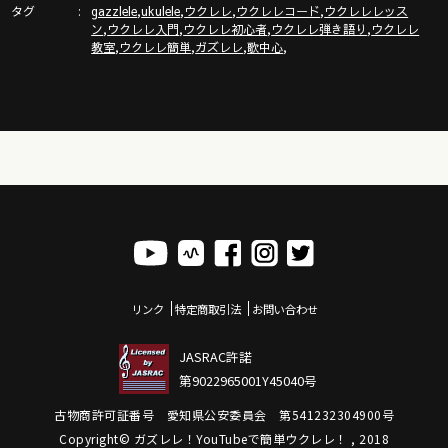
タグ
,
,
,
,
gazzlele
ukulele
ウクレレ
ウクレレコード
ウクレレレッス
,
,
,
,
ン
ウクレレ入門
ウクレレ初心者
ウクレレ弾き語り
ウクレレ
,
,
,
,
教室
ウクレレ簡単
ガズレレ
歌中心
リンク
特定商取引法
お問い合わせ
JASRAC許諾
第9022965001Y45040号
古物商許可証番号 愛知県公安委員会 第541232304900号
Copyright© ガズレレ！YouTubeで簡単ウクレレ！ , 2018