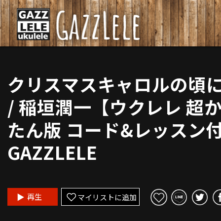
クリスマスキャロルの頃
/ 稲垣潤一【ウクレレ 超
たん版 コード&レッスン
GAZZLELE
再生
マイリストに追加