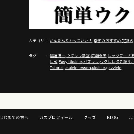
カテゴリ
,
,
かんたん＆カッコいい！
季節のおすすめ
定番の
タグ
,
,
,
稲垣潤一
ウクレレ教室
広瀬香美
レッツゴーさ
,
,
,
,
レ式
Easy Ukulele
ガズレレ
ウクレレ弾き語り
,
,
,
,
Tutorial
ukulele lesson
ukulele
gazzlele
はじめての方へ
ガズプロフィール
グッズ
BLOG
よ