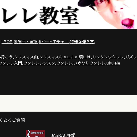
,
,
,
,
J-POP
歌謡曲・演歌
8ビートでチャ！
特殊な弾き方
,
,
,
,
あ行こう
クリスマス曲
クリスマスキャロルの頃には
カンタンウクレレ
ガズレ
,
,
,
,
ウクレレ入門
ウクレレレッスン
ウクレレ
いきなりウクレレ
Ukulele
くあるご質問
JASRAC許諾