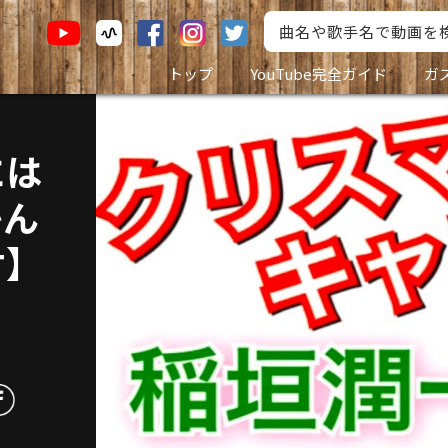
トップ
YouTube完全ガイド
ガ
には
かん
付】