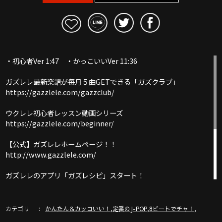
・初心者Ver 1:47 ・かっこいいVer 11:36
ガズレレ最新楽譜が毎月５曲GETできる「ガズクラブ」
https://gazzlele.com/gazzclub/
ウクレレ初心者レッスン動画シリーズ
https://gazzlele.com/beginner/
【公式】ガズレレホームページ！！
http://www.gazzlele.com/
ガズレレのアプリ「ガズレシピ」スタート！
https://gazzlele.com/gazzrecipe/
ガズのわがままウクレレ
カテゴリ
,
,
,
かんたん＆カッコいい！
定番のJ-POP
8ビートでチャ！
https://gazzlele.com/wagamamaukulele/