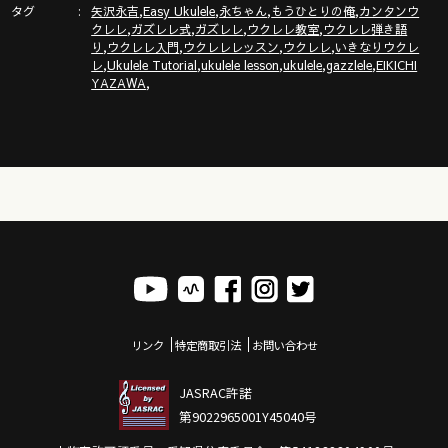
タグ
,
,
,
,
矢沢永吉
Easy Ukulele
永ちゃん
もうひとりの俺
カンタンウ
,
,
,
,
ガズのサブチャンネル「ガズトーク！」
クレレ
ガズレレ式
ガズレレ
ウクレレ教室
ウクレレ弾き語
,
,
,
,
り
ウクレレ入門
ウクレレレッスン
ウクレレ
いきなりウクレ
https://www.youtube.com/channel/UC8YUGZF76p-
,
,
,
,
,
レ
Ukulele Tutorial
ukulele lesson
ukulele
gazzlele
EIKICHI
GD_HKq_ZQRHA
,
YAZAWA
リンク
特定商取引法
お問い合わせ
JASRAC許諾
第9022965001Y45040号