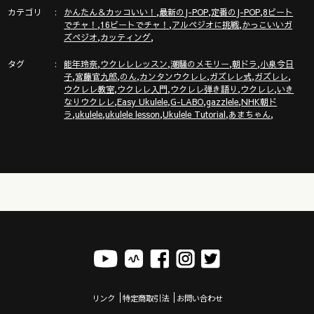
カテゴリ
,
,
,
かんたん＆カッコいい！
最新のJ-POP
定番のJ-POP
8ビート
Amazonにて大好評販売中「ガズのはじめてウクレレ」
,
,
,
でチャ！
16ビートでチャ！
アルペジオに挑戦
かっこいいガ
https://amzn.asia/d/cW6iLgS
,
,
ズペジオ
カッティング
タグ
,
,
,
,
能年玲奈
ウクレレレッスン
潮騒のメモリー
朝ドラ
小泉今日
,
,
,
,
,
,
子
宮藤官九郎
のん
カンタンウクレレ
ガズレレ式
ガズレレ
ウクレレを０から始めるにはここから！ガズレレ式かんたんウ
,
,
,
,
ウクレレ教室
ウクレレ入門
ウクレレ弾き語り
ウクレレ
いき
クレレプログラム
,
,
,
,
なりウクレレ
Easy Ukulele
G-LABO
gazzlele
NHK朝ド
https://gazzlele.com/beginner/
,
,
,
,
,
ラ
ukulele
ukulele lesson
Ukulele Tutorial
あまちゃん
ガズレレ必須コード解説動画
https://youtu.be/p-gFoETga0A
ウクレレリズム色々はここ
https://gazzlele.com/rhythm/
あるく / GAZZ ミュージックビデオ公開
リンク
特定商取引法
お問い合わせ
https://youtu.be/YhDjNXN1Yc8