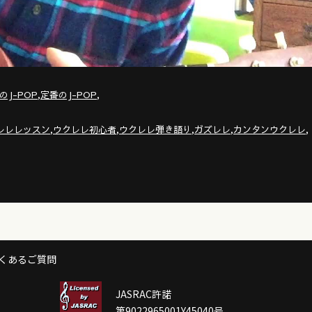
,
,
のJ-POP
定番のJ-POP
,
,
,
,
,
レレレッスン
ウクレレ初心者
ウクレレ弾き語り
ガズレレ
カンタンウクレレ
くあるご質問
JASRAC許諾
第9022965001Y45040号