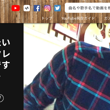
トップ
YouTube完全ガイド
ガ
たい
クレ
です
》