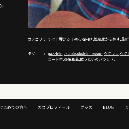
j-
カテゴリ
,
,
すぐに弾ける！初心者向け
難易度から探す
最新
タグ
,
,
,
,
gazzlele
ukulele
ukulele lesson
ウクレレ
ウク
,
,
,
コード付
斉藤和義
歌うたいのバラッド
はじめての方へ
ガズプロフィール
グッズ
BLOG
よ